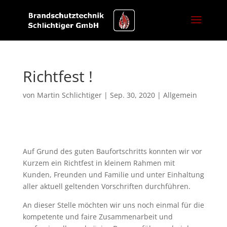
Richtfest !
von
Martin Schlichtiger
|
Sep. 30, 2020
|
Allgemein
Auf Grund des guten Baufortschritts konnten wir vor
Kurzem ein Richtfest in kleinem Rahmen mit
Kunden, Freunden und Familie und unter Einhaltung
aller aktuell geltenden Vorschriften durchführen.
An dieser Stelle möchten wir uns noch einmal für die
kompetente und faire Zusammenarbeit und