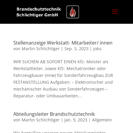
Stellenanzeige Werkstatt- Mitarbeiter/ innen
von
Martin Schlichtiger
|
Sep. 5, 2023
|
jobs
WIR SUCHEN AB SOFORT EINEN Kfz- Meister als
Werkstattleiter, sowie Kfz- Mechatroniker oder
Fahrzeugbauer (m/w) für Sonderfahrzeugbau ZUR
FESTANSTELLUNG Aufgaben: – Elektronischer und
mechanischer Ausbau von Sonderfahrzeugen –
Reparatur- oder Umbauarbeiten...
Abteilungsleiter Brandschutztechnik
von
Martin Schlichtiger
|
Jan. 9, 2023
|
Allgemein
Wir begrüßen unseren neuen Abteilungsleiter