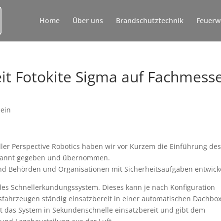
Home
Über uns
Brandschutztechnik
Feuerw
it Fotokite Sigma auf Fachmess
mein
er Perspective Robotics haben wir vor Kurzem die Einführung de
ekannt gegeben und übernommen.
nd Behörden und Organisationen mit Sicherheitsaufgaben entwicke
des Schnellerkundungssystem. Dieses kann je nach Konfiguration
ffsfahrzeugen ständig einsatzbereit in einer automatischen Dachbo
st das System in Sekundenschnelle einsatzbereit und gibt dem