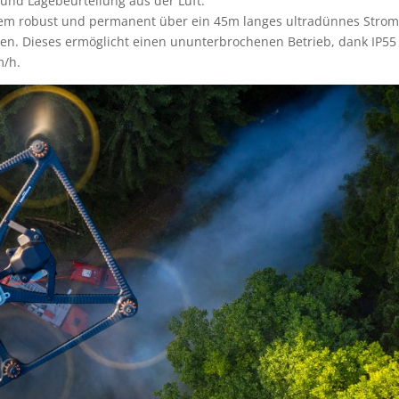
und Lagebeurteilung aus der Luft.
trem robust und permanent über ein 45m langes ultradünnes Strom
en. Dieses ermöglicht einen ununterbrochenen Betrieb, dank IP55
m/h.