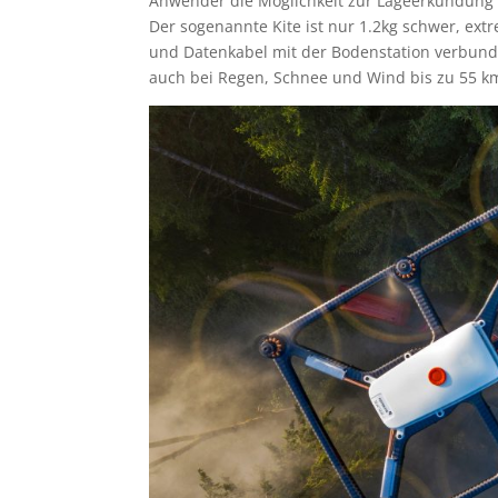
Anwender die Möglichkeit zur Lageerkundung 
Der sogenannte Kite ist nur 1.2kg schwer, ex
und Datenkabel mit der Bodenstation verbund
auch bei Regen, Schnee und Wind bis zu 55 k