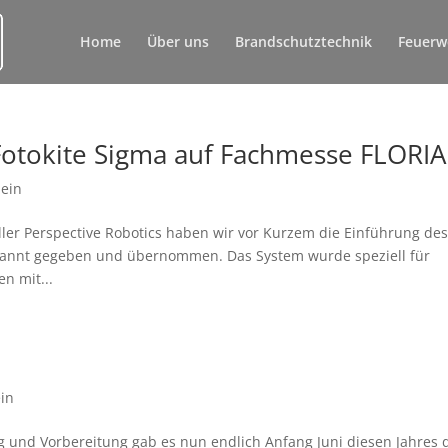
Home
Über uns
Brandschutztechnik
Feuerw
Fotokite Sigma auf Fachmesse FLORI
mein
er Perspective Robotics haben wir vor Kurzem die Einführung de
ekannt gegeben und übernommen. Das System wurde speziell für
n mit...
in
g und Vorbereitung gab es nun endlich Anfang Juni diesen Jahres 