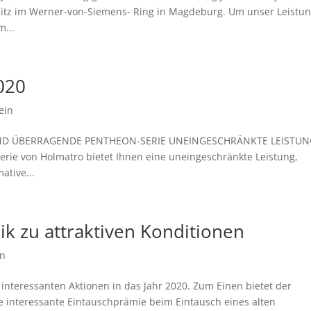
sitz im Werner-von-Siemens- Ring in Magdeburg. Um unser Leistun
...
020
ein
EUE UND ÜBERRAGENDE PENTHEON-SERIE UNEINGESCHRÄNKTE LEISTU
ie von Holmatro bietet Ihnen eine uneingeschränkte Leistung,
ative...
k zu attraktiven Konditionen
in
 interessanten Aktionen in das Jahr 2020. Zum Einen bietet der
ne interessante Eintauschprämie beim Eintausch eines alten