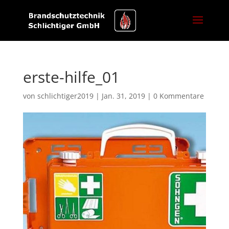
erste-hilfe_01
von
schlichtiger2019
|
Jan. 31, 2019
|
0 Kommentare